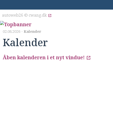
autoweb26 © cwang.dk
open_in_new
02.08.2026 -
Kalender
Kalender
Åben kalenderen i et nyt vindue!
open_in_new