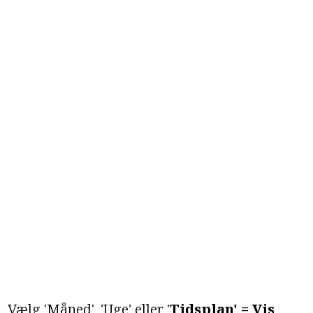
Vælg 'Måned', 'Uge' eller '
Tidsplan
' = Vis